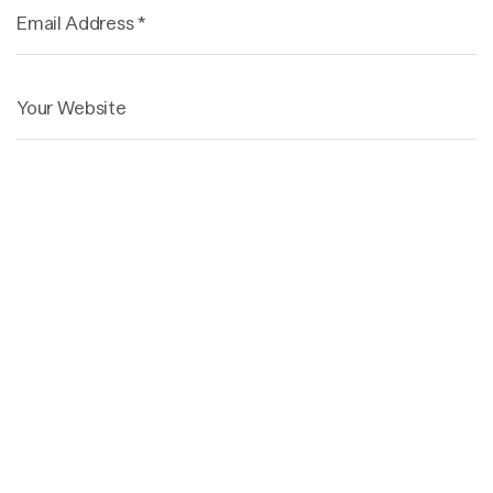
Save my name, email, and website in this browser for
the next time I comment.
Post Comment
Solutions
Industries
Served
On-Demand