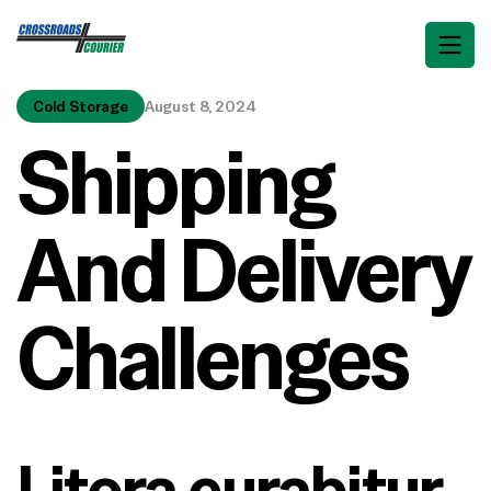
Cold Storage
August 8, 2024
Shipping
And Delivery
Challenges
Litora curabitur 