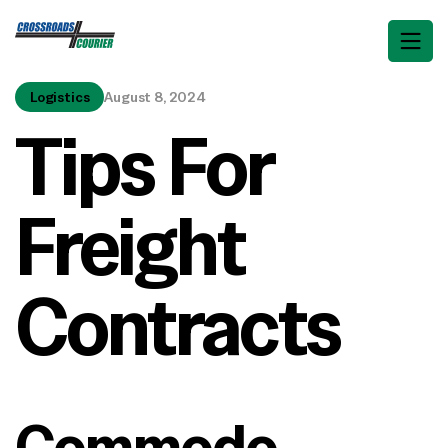
Logistics
August 8, 2024
Tips For
Freight
Contracts
Commodo 