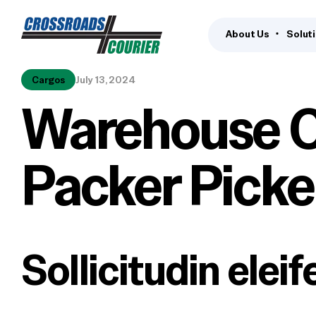
About Us
Solut
Cargos
July 13, 2024
Warehouse 
Packer Picke
Sollicitudin eleif