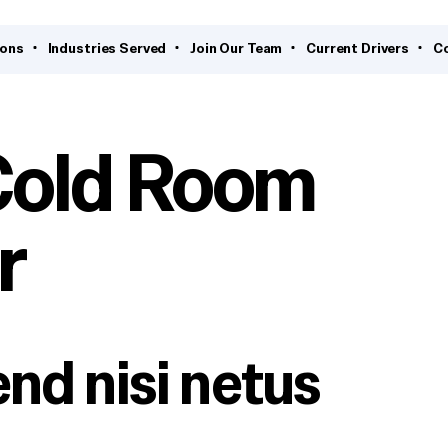
ions
Industries Served
Join Our Team
Current Drivers
C
Cold Room
r
end nisi netus 